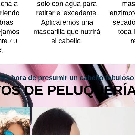
echa a
solo con agua para
masc
riendo
retirar el excedente.
enzimot
ibras
Aplicaremos una
secado
ejamos
mascarilla que nutrirá
toda
nte 40
el cabello.
r
.
Es hora de presumir un cabello fabuloso
OS DE PELUQUERÍA