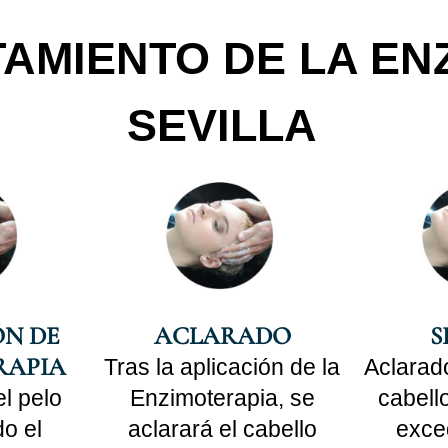
TAMIENTO DE LA EN
SEVILLA
ÓN DE
ACLARADO
S
RAPIA
Tras la aplicación de la
Aclarado
l pelo
Enzimoterapia, se
cabello
o el
aclarará el cabello
exce