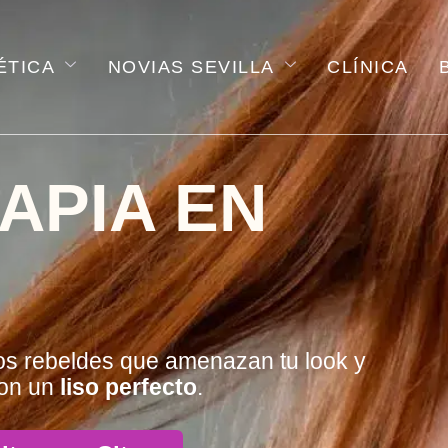
ÉTICA
NOVIAS SEVILLA
CLÍNICA
APIA EN
tos rebeldes que amenazan tu look y
on un
liso perfecto
.