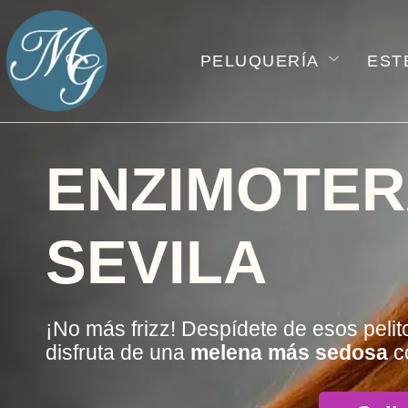
Ir
al
PELUQUERÍA
EST
contenido
ENZIMOTER
SEVILA
¡No más frizz! Despídete de esos peli
disfruta de una
melena más sedosa
c